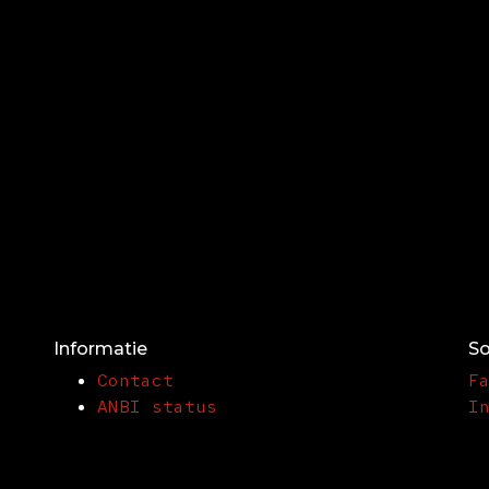
Informatie
So
Contact
F
ANBI status
I