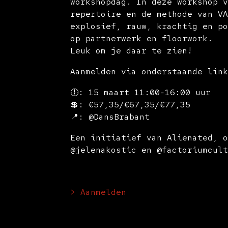
workshopdag. In deze workshop 
repertoire en de methode van V
explosief, rauw, krachtig en p
op partnerwerk en floorwork.
Leuk om je daar te zien!
Aanmelden via onderstaande lin
🕕: 15 maart 11:00-16:00 uur
💲: €57,35/€67,35/€77,35
📍: @DansBrabant
Een initiatief van Alienated, 
@jelenakostic en @factoriumcul
> Aanmelden