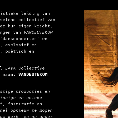
istieke leiding van
selend collectief van
er hun eigen kracht,
ingen van
VANDEUTEKOM
‘dansconcerten’ en
, explosief en
, poëtisch en
al
LAVA Collective
e naam:
VANDEUTEKOM
stige producties en
innige en unieke
t, inspiratie en
nel opnieuw te mogen
uw werk, en nu onder