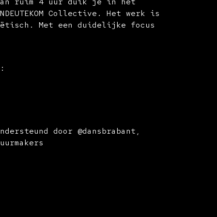
van ruim 4 uur duik je in het
ANDEUTEKOM Collective. Het werk is
oëtisch. Met een duidelijke focus
k:
ondersteund door @dansbrabant,
tuurmakers