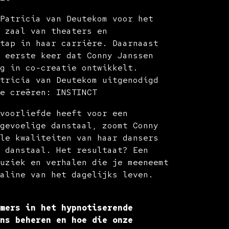
 Patricia van Deutekom voor het
e zaal van theaters en
stap in haar carrière. Daarnaast
e eerste keer dat Conny Janssen
ng in co-creatie ontwikkelt.
atricia van Deutekom uitgenodigd
te creëren: INSTINCT
 voorliefde heeft voor een
ngevoelige danstaal, zoomt Conny
ele kwaliteiten van haar dansers
n danstaal. Het resultaat? Een
muziek en verhalen die je meeneemt
naline van het dagelijks leven.
rmers in het hypnotiserende
ons beheren en hoe die onze