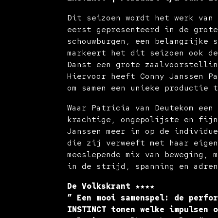
Dit seizoen wordt het werk van
eerst gepresenteerd in de grot
schouwburgen, een belangrijke 
markeert het dit seizoen ook d
Danst een grote zaalvoorstelli
Hiervoor heeft Conny Janssen P
om samen een unieke productie 
Waar Patricia van Deutekom een
krachtige, ongepolijste en fij
Janssen meer in op de individu
die zij verweeft met haar eige
meeslepende mix van beweging, 
in de strijd, spanning en adre
De Volkskrant ★★★★
” Een mooi samenspel: de perfo
INSTINCT tonen welke impulsen 