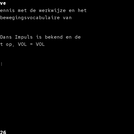
ive
kennis met de werkwijze en het
 bewegingsvocabulaire van
 Dans Impuls is bekend en de
et op, VOL = VOL
k:
026